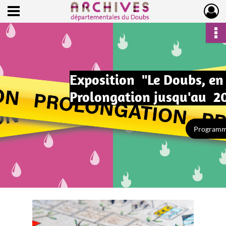
Ouvrir le menu déroulant
Archives départementales du Doubs
Exposition "Le Doubs, en 
Prolongation jusqu'au 2
Program