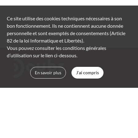
Ce site utilise des
cookies
techniques nécessaires à son
bon fonctionnement. Ils ne contiennent aucune donnée
personnelle et sont exemptés de consentements (Article
82 de la loi Informatique et Libertés).
Vous pouvez consulter les conditions générales
d’utilisation sur le lien ci-dessous.
En savoir plus
J'ai compris
Archives départementales du Doubs
rue Marc Bloch, Planoise
BP 2059 | 25050 Besançon cedex
03 81 25 88 00
archives.departementales@doubs.fr