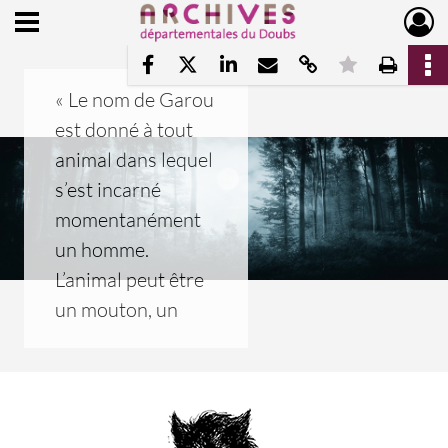
Ouvrir le menu déroulant
Archives départementales du Doubs
Partager par mail
Copier le lien d
Mettre en 
Impri
Partager sur Facebook
Partager sur X
Partager sur LinkedIn
« Le nom de Garou
est donné à tout
Garou
animal dans lequel
s’est incarné
momentanément
un homme.
L’animal peut être
un mouton, un
chien, une vache,
surtout un loup. »
(Charles
Beauquier,
Faune