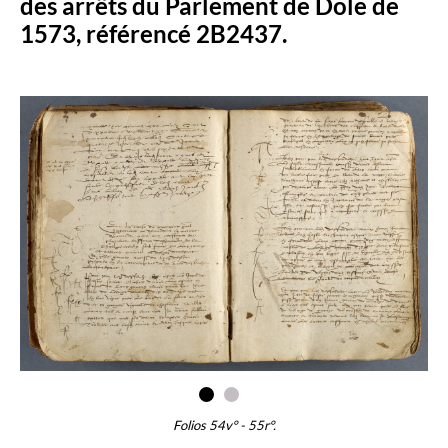
des arrêts du Parlement de Dole de
1573, référencé 2B2437.
Folios 54v° - 55r°.